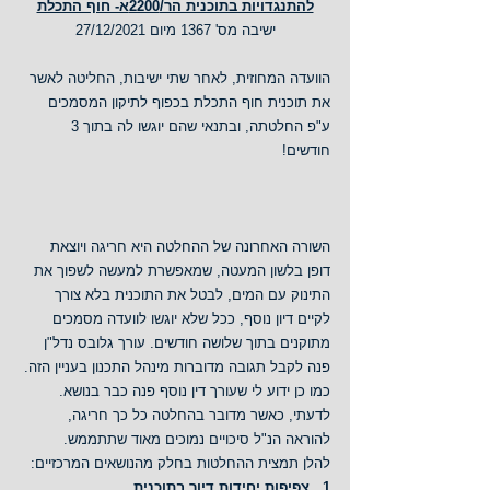
להתנגדויות בתוכנית הר/2200א- חוף התכלת
ישיבה מס' 1367 מיום 27/12/2021
הוועדה המחוזית, לאחר שתי ישיבות, החליטה לאשר 
את תוכנית חוף התכלת בכפוף לתיקון המסמכים 
ע"פ החלטתה, ובתנאי שהם יוגשו לה בתוך 3 
חודשים!
השורה האחרונה של ההחלטה היא חריגה ויוצאת 
דופן בלשון המעטה, שמאפשרת למעשה לשפוך את 
התינוק עם המים, לבטל את התוכנית בלא צורך 
לקיים דיון נוסף, ככל שלא יוגשו לוועדה מסמכים 
מתוקנים בתוך שלושה חודשים. עורך גלובס נדל"ן 
פנה לקבל תגובה מדוברות מינהל התכנון בעניין הזה. 
כמו כן ידוע לי שעורך דין נוסף פנה כבר בנושא.
לדעתי, כאשר מדובר בהחלטה כל כך חריגה,  
להוראה הנ"ל סיכויים נמוכים מאוד שתתממש.
להלן תמצית ההחלטות בחלק מהנושאים המרכזיים:
1.  
צפיפות יחידות דיור בתוכנית 