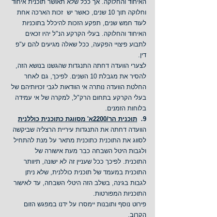
האיחוד והחלוקה. אך ככל שלא תאושר תוכנית איחוד 
וחלוקה תוך 10 שנים, כאשר יש  זכות הארכה אחת 
לעוד חמש שנים, תפקע הזכות להיכלל בתוכניות 
האיחוד והחלוקה. בעלי הקרקע הנ"ל יהיו זכאים 
לתבוע פיצויי הפקעה, ככל שאלה מגיעים להם ע"פ 
דין.
לצערי הוועדה דחתה התנגדות שהגשנו בנושא הזה, 
להסיר את מגבלת 10 השנים. לפיכך, גם לאחר 
החלטת הוועדה נותרה אי הוודאות לגבי זכויותיהם של 
בעלי הקרקע בתחום הרק"ל, למקרה של אי עמידה 
בלוחות הזמנים.
9.  
תוכנית הר/2200א' מסווגת כתוכנית כוללנית
הוועדה דחתה את התנגדות עיריית הרצליה שביקשה 
לסווג את התוכנית כתוכנית מתאר על מנת להתחיל 
ולגבות היטל השבחה כבר מעת אישורה של 
התוכנית. לפיכך ככל שעניין זה לא ישונה, תיוותר 
התוכנית במעמד של תוכנית כוללנית, שלא ניתן 
לגבות בגינה, בשלב הזה היטלי השבחה, עד לאישור 
התוכניות המפורטות.
פירוט נוסף ותובנות יימסרו על ידנו במפגש הזום 
הקרוב.