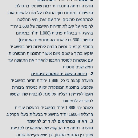
הוועדה דחתה התנגדויות רבות שעסקו בהגדלת 
הצפיפות במתחם חוף התכלת על מנת להשוות אותו 
למתחמים סמוכים. יחד עם זאת, היא החליטה 
להוסיף על קיבולת הדירות הקיימת של 1,600 יח"ד 
בהישג יד בבעלות פרטית (1,000 יח"ד במתחם 
הצפוני ו-300 בכל אחד מהמתחמים האחרים).
בנוסף נקבע כי זכויות הבניה ליחידות דיור בהישג יד 
יפקעו בתוך 5 שנים מיום אישור התוכניות המפורטות, 
עם אפשרות למוסד התכנון להאריך את התקופה עד 
חמש שנים נוספות.
2.  
דירות בהישג יד כמטרה ציבורית
הוועדה קבעה כי כל  1,888 יחידות הדיור בהישג יד 
שנקבעו בתוכנית המופקדת יסווגו כמטרה ציבורית 
ויוקצו לעיריית הרצליה על מנת להבטיח שהן ישמשו 
להשכרה לצמיתות.
כלומר יהיו 1,888 יח"ד בהישג יד בבעלות עיריית 
הרצליה ו-1600 יח"ד בהישג יד בבעלות בעלי הקרקע.
3.  
האיזון במתחמים לא חייב להישמר
הוועדה דחתה את הבקשה של המתנגדים לקביעת 
שוויון בין מתחמי התכנון, כך יוצא שקיימת שונות 