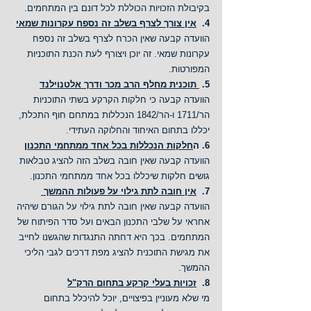
בקיבולת הזכויות הכוללת לכל דונם בין המתחמים.
4.  
אין צורך לצרף בשלב זה נספח עקרונות שמאי
הוועדה קבעה שאין הכרח לצרף בשלב זה נספח 
עקרונות שמאי. זה יוכן ויצורף לעת הכנת התוכניות 
המפורטות.
5. 
 תוכנית מחלף הרב מכר ודרך אלטנוילנד
הוועדה קבעה כי חלקות הקרקע בשתי התוכניות 
הר/1711 ו-הר/1842 הנכללות במתחם חוף התכלת, 
יכללו בתחום האיחוד והחלוקה העתידי.
6. ה
חלקות הנכללות בכל אחד ממתחמי התכנון
הוועדה קבעה שאין חובה בשלב הזה להציג טבלאות 
גושים חלקות שיכללו בכל אחד ממתחמי התכנון.
7.  
אין חובה לתת גילוי על פעולות ההמשך 
הוועדה קבעה שאין חובה לתת גילוי על הגורם שיהיה 
אחראי על שלבי התכנון הבאים ועל סדר הפיתוח של 
המתחמים. בכך היא דחתה התנגדות שהגשנו לחייב 
את מגישת התוכנית להציג מפת דרכים לגבי הליכי 
ההמשך.
8.  
זכויות בעלי קרקע בתחום הרק"ל
מי שלא מעוניין בפיצויים, יוכל להיכלל בתחום 