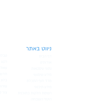
ניווט באתר
טבלאו
דף הבית
רקע ה
אודותינו
שאלו
נתוני עיסקאות
חדשו
מידע שימושי
בלוג
מדד חוף התכלת
שירות
מידע תיכנוני
צור 
רשימת חלקות בתוכנית
היטלי השבחה