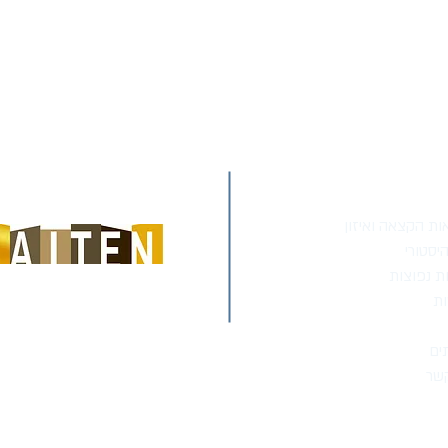
RAITEN'S GROUP
ת הקצאה ואיזון
יסטורי
ת נפוצות
L ESTATES APPRAISERS & CONSULTANTS
ת
ים
הרצוג 125 אזור
קשר
03-501-2323
office@raiten.co.il